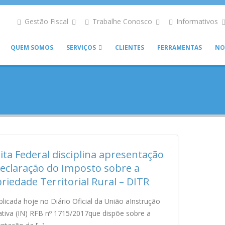
Gestão Fiscal
Trabalhe Conosco
Informativos
QUEM SOMOS
SERVIÇOS
CLIENTES
FERRAMENTAS
NO
ita Federal disciplina apresentação
eclaração do Imposto sobre a
riedade Territorial Rural – DITR
blicada hoje no Diário Oficial da União aInstrução
iva (IN) RFB nº 1715/2017que dispõe sobre a